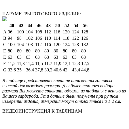
ПАРАМЕТРЫ ГОТОВОГО ИЗДЕЛИЯ:
40
42
44
46
48
50
52
54
56
A
96
100
104
108
112
116
120
124
128
B
94
98
102
106
110
114
118
122
126
C
100
104
108
112
116
120
124
128
132
D
80
80
80
80
80
80
80
80
80
E
63
63
63
63
63
63
63
63
63
F
11,2
11,3
11,4
11,5
11,7
11,9
12,1
12,3
12,5
G
33,6
35
36,4
37,8
39,2
40,6
42
43,4
44,8
В таблице представлены внешние параметры готовых
изделий для каждого размера. Для более точного выбора
размера Вы можете сравнить объемы из таблицы с вещью из
Вашего гардероба. Эти данные были получены при ручном
измерении изделия, измерения могут отклоняться на 1-2 см.
ВИДЕОИНСТРУКЦИЯ К ТАБЛИЦАМ