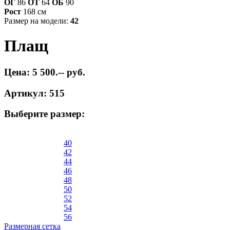
ОГ
86
ОТ
64
ОБ
90
Рост
168 см
Размер на модели:
42
Плащ
Цена: 5 500.-- руб.
Артикул: 515
Выберите размер:
40
42
44
46
48
50
52
54
56
Размерная сетка