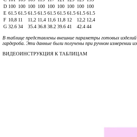
D
100
100
100
100
100
100
100
100
100
E
61.5
61.5
61.5
61.5
61.5
61.5
61.5
61.5
61.5
F
10,8
11
11,2
11,4
11,6
11,8
12
12,2
12,4
G
32.6
34
35.4
36.8
38.2
39.6
41
42.4
44
В таблице представлены внешние параметры готовых изделий 
гардероба. Эти данные были получены при ручном измерении из
ВИДЕОИНСТРУКЦИЯ К ТАБЛИЦАМ