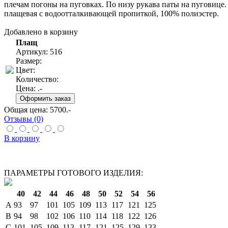
плечам погоны на пуговках. По низу рукава паты на пуговице.
плащевая с водоотталкивающей пропиткой, 100% полиэстер.
Добавлено в корзину
Плащ
Артикул: 516
Размер:
Цвет:
Количество:
Цена:
.-
Общая цена:
5700
.-
Отзывы (0)
В корзину
ПАРАМЕТРЫ ГОТОВОГО ИЗДЕЛИЯ:
40
42
44
46
48
50
52
54
56
A
93
97
101
105
109
113
117
121
125
B
94
98
102
106
110
114
118
122
126
C
101
105
109
113
117
121
125
129
133