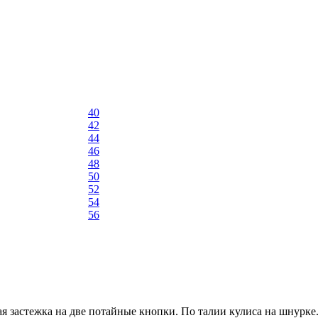
40
42
44
46
48
50
52
54
56
ая застежка на две потайные кнопки. По талии кулиса на шнурк