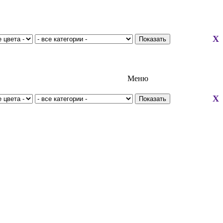
X
Меню
X