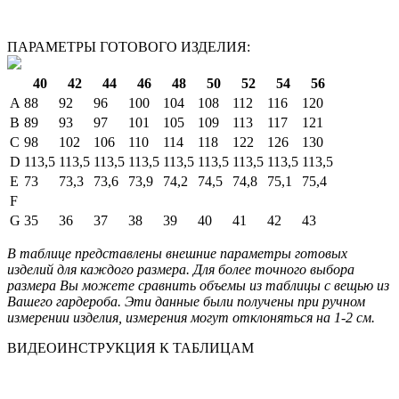
ПАРАМЕТРЫ ГОТОВОГО ИЗДЕЛИЯ:
40
42
44
46
48
50
52
54
56
A
88
92
96
100
104
108
112
116
120
B
89
93
97
101
105
109
113
117
121
C
98
102
106
110
114
118
122
126
130
D
113,5
113,5
113,5
113,5
113,5
113,5
113,5
113,5
113,5
E
73
73,3
73,6
73,9
74,2
74,5
74,8
75,1
75,4
F
G
35
36
37
38
39
40
41
42
43
В таблице представлены внешние параметры готовых
изделий для каждого размера. Для более точного выбора
размера Вы можете сравнить объемы из таблицы с вещью из
Вашего гардероба. Эти данные были получены при ручном
измерении изделия, измерения могут отклоняться на 1-2 см.
ВИДЕОИНСТРУКЦИЯ К ТАБЛИЦАМ