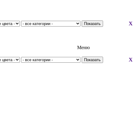
X
Меню
X