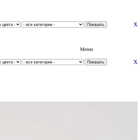
X
Меню
X