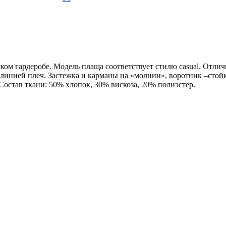
м гардеробе. Модель плаща соответствует стилю casual. Отлич
нией плеч. Застежка и карманы на «молнии», воротник –стойка.
остав ткани: 50% хлопок, 30% вискоза, 20% полиэстер.