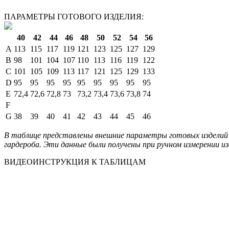
ПАРАМЕТРЫ ГОТОВОГО ИЗДЕЛИЯ:
40
42
44
46
48
50
52
54
56
A
113
115
117
119
121
123
125
127
129
B
98
101
104
107
110
113
116
119
122
C
101
105
109
113
117
121
125
129
133
D
95
95
95
95
95
95
95
95
95
E
72,4
72,6
72,8
73
73,2
73,4
73,6
73,8
74
F
G
38
39
40
41
42
43
44
45
46
В таблице представлены внешние параметры готовых изделий 
гардероба. Эти данные были получены при ручном измерении из
ВИДЕОИНСТРУКЦИЯ К ТАБЛИЦАМ