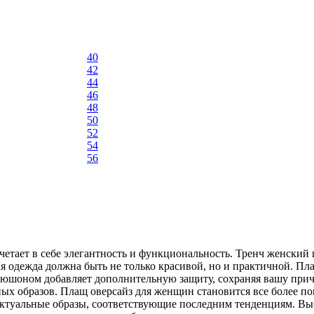
40
42
44
46
48
50
52
54
56
четает в себе элегантность и функциональность. Тренч женский 
я одежда должна быть не только красивой, но и практичной. Пл
апюшоном добавляет дополнительную защиту, сохраняя вашу при
тных образов. Плащ оверсайз для женщин становится все более 
 актуальные образы, соответствующие последним тенденциям. Выб