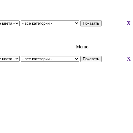
X
Меню
X