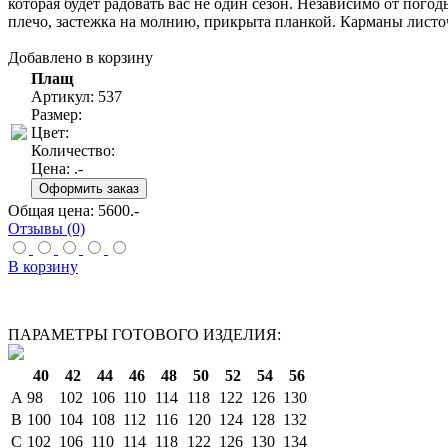
которая будет радовать вас не один сезон. Независимо от пог
плечо, застежка на молнию, прикрыта планкой. Карманы листо
Добавлено в корзину
Плащ
Артикул: 537
Размер:
Цвет:
Количество:
Цена:
.-
Общая цена:
5600
.-
Отзывы (0)
В корзину
ПАРАМЕТРЫ ГОТОВОГО ИЗДЕЛИЯ:
40
42
44
46
48
50
52
54
56
A
98
102
106
110
114
118
122
126
130
B
100
104
108
112
116
120
124
128
132
C
102
106
110
114
118
122
126
130
134