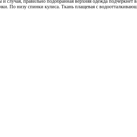
оды и случая, правильно подобранная верхняя одежда подчеркне
чки. По низу спинки кулиса. Ткань плащевая с водоотталкиваю