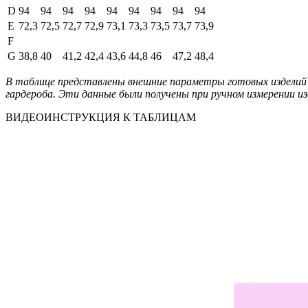
D
94
94
94
94
94
94
94
94
94
E
72,3
72,5
72,7
72,9
73,1
73,3
73,5
73,7
73,9
F
G
38,8
40
41,2
42,4
43,6
44,8
46
47,2
48,4
В таблице представлены внешние параметры готовых изделий 
гардероба. Эти данные были получены при ручном измерении из
ВИДЕОИНСТРУКЦИЯ К ТАБЛИЦАМ