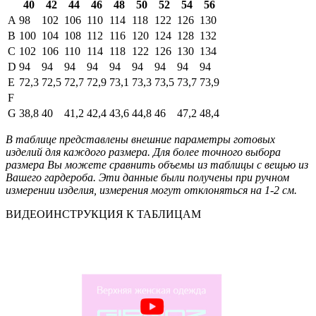
40
42
44
46
48
50
52
54
56
A
98
102
106
110
114
118
122
126
130
B
100
104
108
112
116
120
124
128
132
C
102
106
110
114
118
122
126
130
134
D
94
94
94
94
94
94
94
94
94
E
72,3
72,5
72,7
72,9
73,1
73,3
73,5
73,7
73,9
F
G
38,8
40
41,2
42,4
43,6
44,8
46
47,2
48,4
В таблице представлены внешние параметры готовых
изделий для каждого размера. Для более точного выбора
размера Вы можете сравнить объемы из таблицы с вещью из
Вашего гардероба. Эти данные были получены при ручном
измерении изделия, измерения могут отклоняться на 1-2 см.
ВИДЕОИНСТРУКЦИЯ К ТАБЛИЦАМ