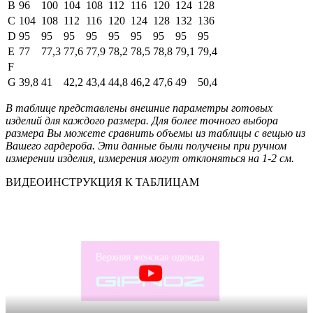
B
96
100
104
108
112
116
120
124
128
C
104
108
112
116
120
124
128
132
136
D
95
95
95
95
95
95
95
95
95
E
77
77,3
77,6
77,9
78,2
78,5
78,8
79,1
79,4
F
G
39,8
41
42,2
43,4
44,8
46,2
47,6
49
50,4
В таблице представлены внешние параметры готовых
изделий для каждого размера. Для более точного выбора
размера Вы можете сравнить объемы из таблицы с вещью из
Вашего гардероба. Эти данные были получены при ручном
измерении изделия, измерения могут отклоняться на 1-2 см.
ВИДЕОИНСТРУКЦИЯ К ТАБЛИЦАМ