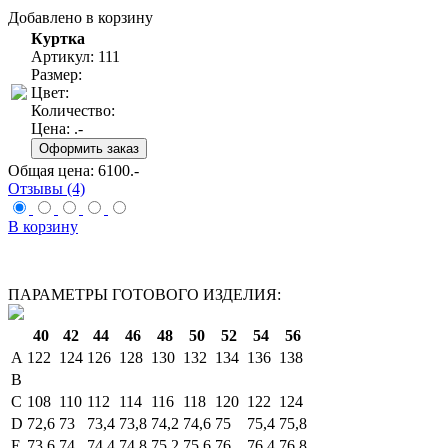
Добавлено в корзину
Куртка
Артикул: 111
Размер:
Цвет:
Количество:
Цена:
.-
Общая цена:
6100
.-
Отзывы (4)
В корзину
ПАРАМЕТРЫ ГОТОВОГО ИЗДЕЛИЯ:
40
42
44
46
48
50
52
54
56
A
122
124
126
128
130
132
134
136
138
B
C
108
110
112
114
116
118
120
122
124
D
72,6
73
73,4
73,8
74,2
74,6
75
75,4
75,8
E
73.6
74
74.4
74.8
75.2
75.6
76
76.4
76.8