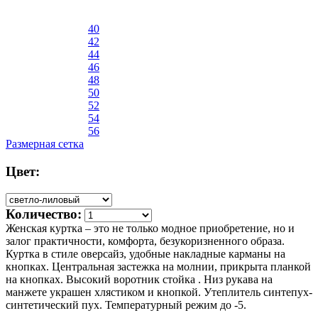
40
42
44
46
48
50
52
54
56
Размерная сетка
Цвет:
Количество:
Женская куртка – это не только модное приобретение, но и
залог практичности, комфорта, безукоризненного образа.
Куртка в стиле оверсайз, удобные накладные карманы на
кнопках. Центральная застежка на молнии, прикрыта планкой
на кнопках. Высокий воротник стойка . Низ рукава на
манжете украшен хлястиком и кнопкой. Утеплитель синтепух-
синтетический пух. Температурный режим до -5.