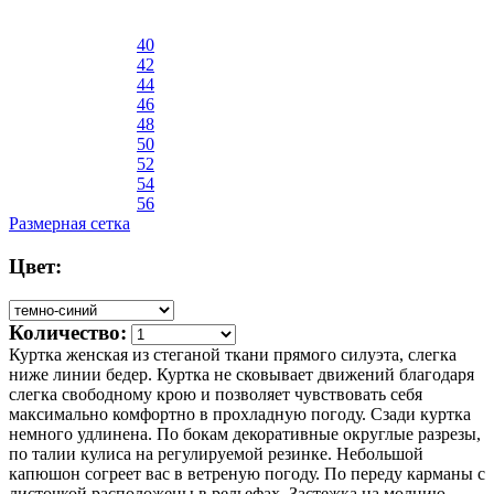
40
42
44
46
48
50
52
54
56
Размерная сетка
Цвет:
Количество:
Куртка женская из стеганой ткани прямого силуэта, слегка
ниже линии бедер. Куртка не сковывает движений благодаря
слегка свободному крою и позволяет чувствовать себя
максимально комфортно в прохладную погоду. Сзади куртка
немного удлинена. По бокам декоративные округлые разрезы,
по талии кулиса на регулируемой резинке. Небольшой
капюшон согреет вас в ветреную погоду. По переду карманы с
листочкой расположены в рельефах. Застежка на молнию.