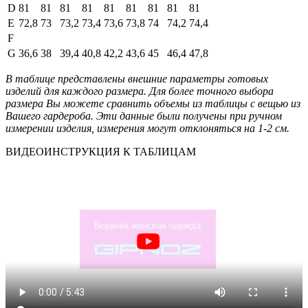
D
81
81
81
81
81
81
81
81
81
E
72,8
73
73,2
73,4
73,6
73,8
74
74,2
74,4
F
G
36,6
38
39,4
40,8
42,2
43,6
45
46,4
47,8
В таблице представлены внешние параметры готовых
изделий для каждого размера. Для более точного выбора
размера Вы можете сравнить объемы из таблицы с вещью из
Вашего гардероба. Эти данные были получены при ручном
измерении изделия, измерения могут отклоняться на 1-2 см.
ВИДЕОИНСТРУКЦИЯ К ТАБЛИЦАМ