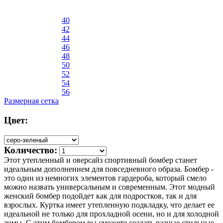
40
42
44
46
48
50
52
54
56
Размерная сетка
Цвет:
Количество:
Этот утепленный и оверсайз спортивный бомбер станет
идеальным дополнением для повседневного образа. Бомбер -
это один из немногих элементов гардероба, который смело
можно назвать универсальным и современным. Этот модный
женский бомбер подойдет как для подростков, так и для
взрослых. Куртка имеет утепленную подкладку, что делает ее
идеальной не только для прохладной осени, но и для холодной
зимы. С этим бомбером вы сможете создать разные стильные