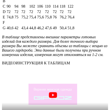
B
C
90
94
98
102
106
110
114
118
122
D
72
72
72
72
72
72
72
72
72
E
74,8
75
75,2
75,4
75,6
75,8
76
76,2
76,4
F
G
40,6
42
43,4
44,8
46,2
47,6
49
50,4
51,8
В таблице представлены внешние параметры готовых
изделий для каждого размера. Для более точного выбора
размера Вы можете сравнить объемы из таблицы с вещью из
Вашего гардероба. Эти данные были получены при ручном
измерении изделия, измерения могут отклоняться на 1-2 см.
ВИДЕОИНСТРУКЦИЯ К ТАБЛИЦАМ