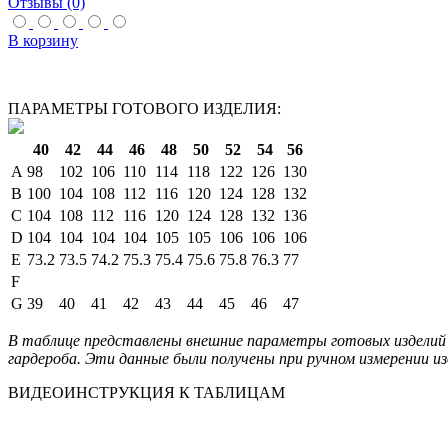
Отзывы (0)
В корзину
ПАРАМЕТРЫ ГОТОВОГО ИЗДЕЛИЯ:
40
42
44
46
48
50
52
54
56
A
98
102
106
110
114
118
122
126
130
B
100
104
108
112
116
120
124
128
132
C
104
108
112
116
120
124
128
132
136
D
104
104
104
104
105
105
106
106
106
E
73.2
73.5
74.2
75.3
75.4
75.6
75.8
76.3
77
F
G
39
40
41
42
43
44
45
46
47
В таблице представлены внешние параметры готовых изделий 
гардероба. Эти данные были получены при ручном измерении из
ВИДЕОИНСТРУКЦИЯ К ТАБЛИЦАМ