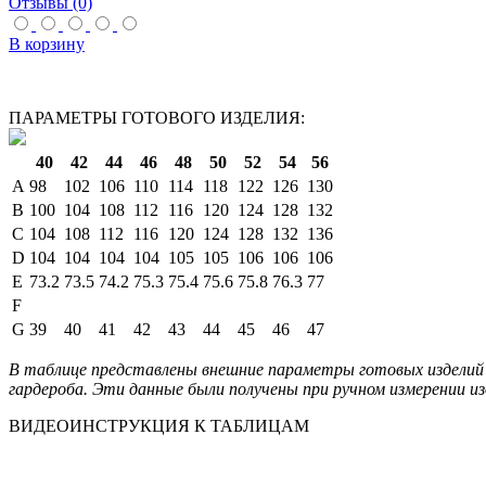
Отзывы (0)
В корзину
ПАРАМЕТРЫ ГОТОВОГО ИЗДЕЛИЯ:
40
42
44
46
48
50
52
54
56
A
98
102
106
110
114
118
122
126
130
B
100
104
108
112
116
120
124
128
132
C
104
108
112
116
120
124
128
132
136
D
104
104
104
104
105
105
106
106
106
E
73.2
73.5
74.2
75.3
75.4
75.6
75.8
76.3
77
F
G
39
40
41
42
43
44
45
46
47
В таблице представлены внешние параметры готовых изделий 
гардероба. Эти данные были получены при ручном измерении из
ВИДЕОИНСТРУКЦИЯ К ТАБЛИЦАМ