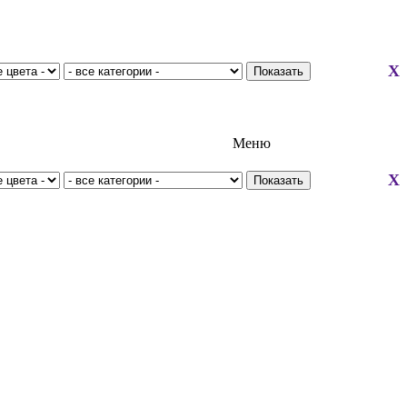
X
Меню
X