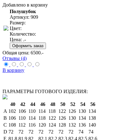
Добавлено в корзину
Полушубок
Артикул: 909
Размер:
Цвет:
Количество:
Цена:
.-
Общая цена:
6500
.-
Отзывы (4)
В корзину
ПАРАМЕТРЫ ГОТОВОГО ИЗДЕЛИЯ:
40
42
44
46
48
50
52
54
56
A
102
106
110
114
118
122
126
130
134
B
106
110
114
118
122
126
130
134
138
C
108
112
116
120
124
128
132
136
140
D
72
72
72
72
72
72
72
74
74
E
81,8
81,9
82
82,1
82,2
82,3
82,4
82,5
82,6