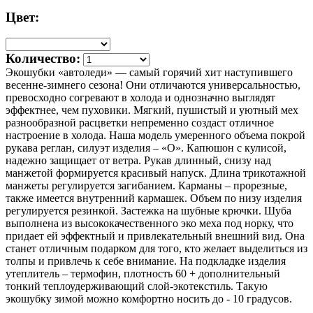
Цвет:
Количество:
Экошубки «автоледи» — самый горячий хит наступившего
весенне-зимнего сезона! Они отличаются универсальностью,
превосходно согревают в холода и однозначно выглядят
эффектнее, чем пуховики. Мягкий, пушистый и уютный мех
разнообразной расцветки непременно создаст отличное
настроение в холода. Наша модель умеренного объема покрой
рукава реглан, силуэт изделия – «О». Капюшон с кулисой,
надежно защищает от ветра. Рукав длинный, снизу над
манжетой формируется красивый напуск. Длина трикотажной
манжеты регулируется загибанием. Карманы – прорезные,
также имеется внутренний кармашек. Объем по низу изделия
регулируется резинкой. Застежка на шубные крючки. Шуба
выполнена из высококачественного эко меха под норку, что
придает ей эффектный и привлекательный внешний вид. Она
станет отличным подарком для того, кто желает выделиться из
толпы и привлечь к себе внимание. На подкладке изделия
утеплитель – термофин, плотность 60 + дополнительный
тонкий теплоудерживающий слой-экотекстиль. Такую
экошубку зимой можно комфортно носить до - 10 градусов.