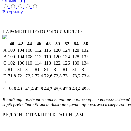
Отзывы (0)
В корзину
ПАРАМЕТРЫ ГОТОВОГО ИЗДЕЛИЯ:
40
42
44
46
48
50
52
54
56
A
100
104
108
112
116
120
124
128
132
B
100
104
108
112
116
120
124
128
132
C
102
106
110
114
118
122
126
130
134
D
81
81
81
81
81
81
81
81
81
E
71,8
72
72,2
72,4
72,6
72,8
73
73,2
73,4
F
G
38,6
40
41,4
42,8
44,2
45,6
47,0
48,4
49,8
В таблице представлены внешние параметры готовых изделий 
гардероба. Эти данные были получены при ручном измерении из
ВИДЕОИНСТРУКЦИЯ К ТАБЛИЦАМ