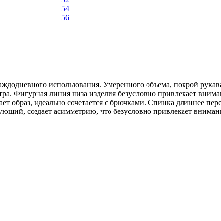
54
56
каждодневного использования. Умеренного объема, покрой рукав
ра. Фигурная линия низа изделия безусловно привлекает вниман
ет образ, идеально сочетается с брючками. Спинка длиннее пере
ующий, создает асимметрию, что безусловно привлекает вниман