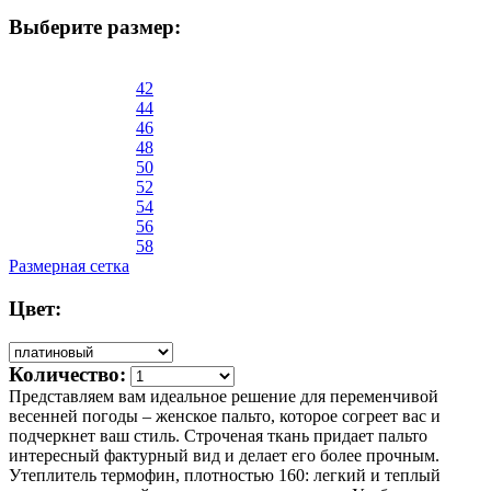
Выберите размер:
42
44
46
48
50
52
54
56
58
Размерная сетка
Цвет:
Количество:
Представляем вам идеальное решение для переменчивой
весенней погоды – женское пальто, которое согреет вас и
подчеркнет ваш стиль. Строченая ткань придает пальто
интересный фактурный вид и делает его более прочным.
Утеплитель термофин, плотностью 160: легкий и теплый