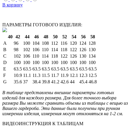
В корзину
ПАРАМЕТРЫ ГОТОВОГО ИЗДЕЛИЯ:
40
42
44
46
48
50
52
54
56
58
A
96
100
104
108
112
116
120
124
128
B
98
102
106
110
114
118
122
126
130
C
102
106
110
114
118
122
126
130
134
D
100
100
100
100
100
100
100
100
100
E
63.5
63.5
63.5
63.5
63.5
63.5
63.5
63.5
63.5
F
10.9
11.1
11.3
11.5
11.7
11.9
12.1
12.3
12.5
G
35.6
37
38.4
39.8
41.2
42.6
44
45.4
46.8
В таблице представлены внешние параметры готовых
изделий для каждого размера. Для более точного выбора
размера Вы можете сравнить объемы из таблицы с вещью из
Вашего гардероба. Эти данные были получены при ручном
измерении изделия, измерения могут отклоняться на 1-2 см.
ВИДЕОИНСТРУКЦИЯ К ТАБЛИЦАМ