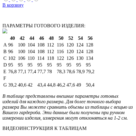
В корзину
ПАРАМЕТРЫ ГОТОВОГО ИЗДЕЛИЯ:
40
42
44
46
48
50
52
54
56
A
96
100
104
108
112
116
120
124
128
B
96
100
104
108
112
116
120
124
128
C
102
106
110
114
118
122
126
130
134
D
95
95
95
95
95
95
95
95
95
E
76,8
77,1
77,4
77,7
78
78,3
78,6
78,9
79,2
F
G
39,2
40,6
42
43,4
44,8
46,2
47,6
49
50,4
В таблице представлены внешние параметры готовых
изделий для каждого размера. Для более точного выбора
размера Вы можете сравнить объемы из таблицы с вещью из
Вашего гардероба. Эти данные были получены при ручном
измерении изделия, измерения могут отклоняться на 1-2 см.
ВИДЕОИНСТРУКЦИЯ К ТАБЛИЦАМ