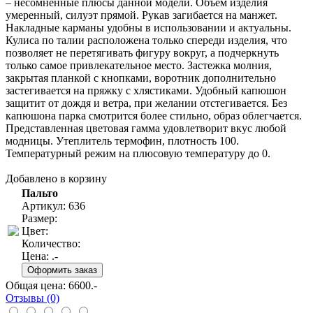
– несомненные плюсы данной модели. Объем изделия
умеренный, силуэт прямой. Рукав загибается на манжет.
Накладные карманы удобны в использовании и актуальны.
Кулиса по талии расположена только спереди изделия, что
позволяет не перетягивать фигуру вокруг, а подчеркнуть
только самое привлекательное место. Застежка молния,
закрытая планкой с кнопками, воротник дополнительно
застегивается на пряжку с хлястиками. Удобный капюшон
защитит от дождя и ветра, при желании отстегивается. Без
капюшона парка смотрится более стильно, образ облегчается.
Представленная цветовая гамма удовлетворит вкус любой
модницы. Утеплитель термофин, плотность 100.
Температурный режим на плюсовую температуру до 0.
Добавлено в корзину
Пальто
Артикул: 636
Размер:
Цвет:
Количество:
Цена:
.-
Общая цена:
6600
.-
Отзывы (0)