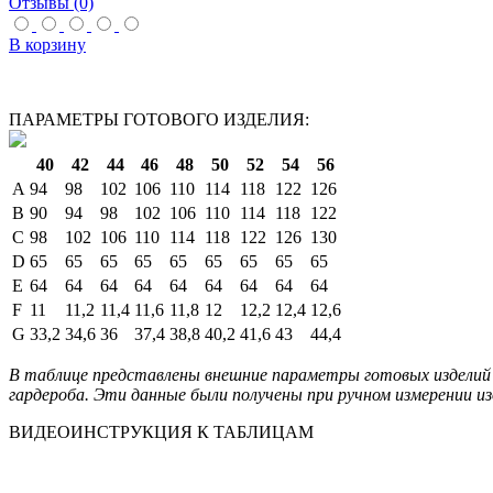
Отзывы (0)
В корзину
ПАРАМЕТРЫ ГОТОВОГО ИЗДЕЛИЯ:
40
42
44
46
48
50
52
54
56
A
94
98
102
106
110
114
118
122
126
B
90
94
98
102
106
110
114
118
122
C
98
102
106
110
114
118
122
126
130
D
65
65
65
65
65
65
65
65
65
E
64
64
64
64
64
64
64
64
64
F
11
11,2
11,4
11,6
11,8
12
12,2
12,4
12,6
G
33,2
34,6
36
37,4
38,8
40,2
41,6
43
44,4
В таблице представлены внешние параметры готовых изделий 
гардероба. Эти данные были получены при ручном измерении из
ВИДЕОИНСТРУКЦИЯ К ТАБЛИЦАМ