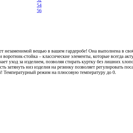
54
56
ет незаменимой вещью в вашем гардеробе! Она выполнена в сво
и воротник-стойка – классические элементы, которые всегда ак
гчает уход за изделием, позволяя стирать куртку без лишних хло
ь затянуть низ изделия на резинку позволяет регулировать поса
й! Температурный режим на плюсовую температуру до 0.