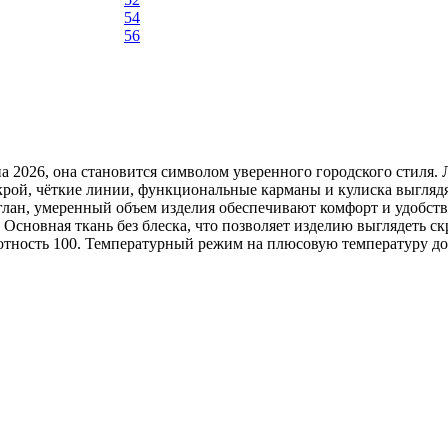
54
56
сна 2026, она становится символом уверенного городского стиля.
крой, чёткие линии, функциональные карманы и кулиска выглядя
еглан, умеренный объем изделия обеспечивают комфорт и удобст
 Основная ткань без блеска, что позволяет изделию выглядеть с
тность 100. Температурный режим на плюсовую температуру до 