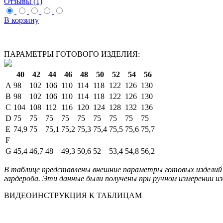
Отзывы (1)
В корзину
ПАРАМЕТРЫ ГОТОВОГО ИЗДЕЛИЯ:
40
42
44
46
48
50
52
54
56
A
98
102
106
110
114
118
122
126
130
B
98
102
106
110
114
118
122
126
130
C
104
108
112
116
120
124
128
132
136
D
75
75
75
75
75
75
75
75
75
E
74,9
75
75,1
75,2
75,3
75,4
75,5
75,6
75,7
F
G
45,4
46,7
48
49,3
50,6
52
53,4
54,8
56,2
В таблице представлены внешние параметры готовых изделий 
гардероба. Эти данные были получены при ручном измерении из
ВИДЕОИНСТРУКЦИЯ К ТАБЛИЦАМ