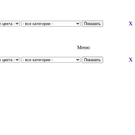
X
Меню
X