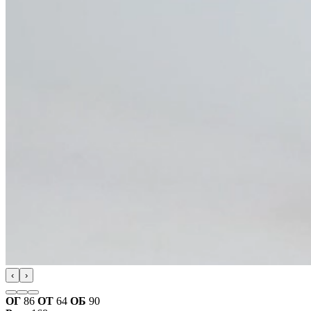
‹
›
ОГ
86
ОТ
64
ОБ
90