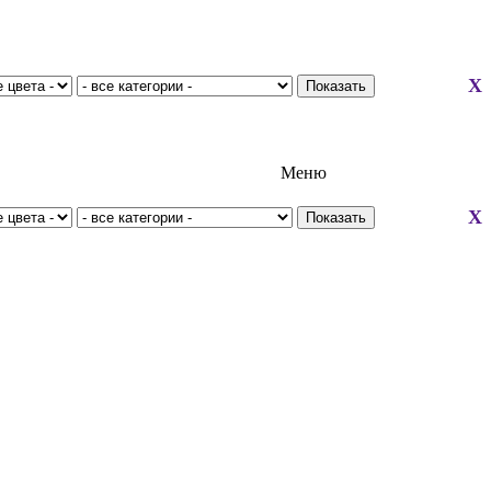
X
Меню
X