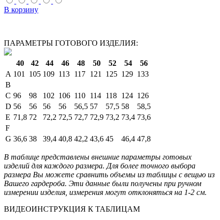
В корзину
ПАРАМЕТРЫ ГОТОВОГО ИЗДЕЛИЯ:
40
42
44
46
48
50
52
54
56
A
101
105
109
113
117
121
125
129
133
B
C
96
98
102
106
110
114
118
124
126
D
56
56
56
56
56,5
57
57,5
58
58,5
E
71,8
72
72,2
72,5
72,7
72,9
73,2
73,4
73,6
F
G
36,6
38
39,4
40,8
42,2
43,6
45
46,4
47,8
В таблице представлены внешние параметры готовых
изделий для каждого размера. Для более точного выбора
размера Вы можете сравнить объемы из таблицы с вещью из
Вашего гардероба. Эти данные были получены при ручном
измерении изделия, измерения могут отклоняться на 1-2 см.
ВИДЕОИНСТРУКЦИЯ К ТАБЛИЦАМ