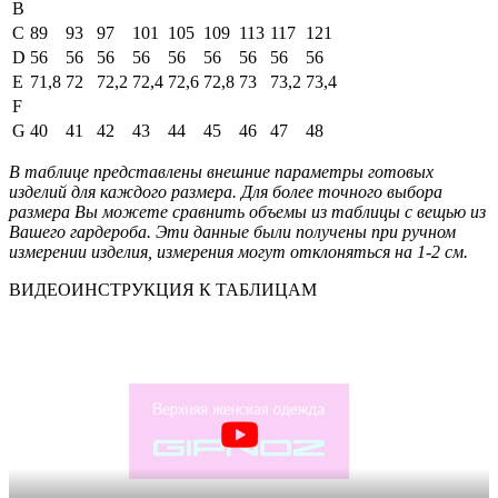
B
C
89
93
97
101
105
109
113
117
121
D
56
56
56
56
56
56
56
56
56
E
71,8
72
72,2
72,4
72,6
72,8
73
73,2
73,4
F
G
40
41
42
43
44
45
46
47
48
В таблице представлены внешние параметры готовых
изделий для каждого размера. Для более точного выбора
размера Вы можете сравнить объемы из таблицы с вещью из
Вашего гардероба. Эти данные были получены при ручном
измерении изделия, измерения могут отклоняться на 1-2 см.
ВИДЕОИНСТРУКЦИЯ К ТАБЛИЦАМ