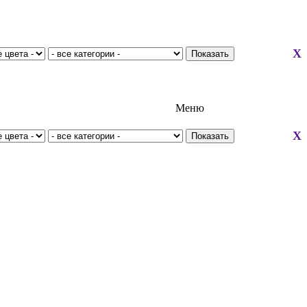
X
Меню
X