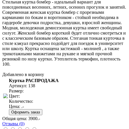
Стильная куртка бомбер - идеальный вариант для
повседневных весенних, летних, осенних прогулок и занятий.
Современная женская куртка бомбер с прорезными
карманами по бокам и воротником - стойкой необходима в
гардеробе девочки подростка, девушки, взрослой женщины.
Модная, молодежная демисезонная куртка имеет свободный
силуэт. Женский бомбер короткий будет отлично смотреться и
с классическим базовым образом. Стеганая тонкая курточка в
стиле кэжуал прекрасно подойдет для поездок в университет
или школу. Куртка оснащена застежкой - молнией , а также
трикотажными манжетами на рукаве и мягкой прочной
резинкой по низу куртки. Утеплитель термофин, плотность
100.
Добавлено в корзину
Куртка РАСПРОДАЖА
Артикул: 138
Размер:
Цвет:
Количество:
Цена:
.-
Общая цена:
3900
.-
Отзывы (0)