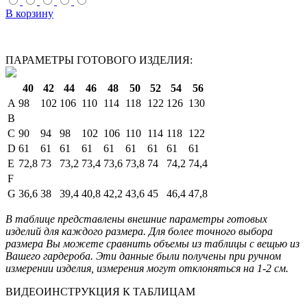
В корзину
ПАРАМЕТРЫ ГОТОВОГО ИЗДЕЛИЯ:
40
42
44
46
48
50
52
54
56
A
98
102
106
110
114
118
122
126
130
B
C
90
94
98
102
106
110
114
118
122
D
61
61
61
61
61
61
61
61
61
E
72,8
73
73,2
73,4
73,6
73,8
74
74,2
74,4
F
G
36,6
38
39,4
40,8
42,2
43,6
45
46,4
47,8
В таблице представлены внешние параметры готовых
изделий для каждого размера. Для более точного выбора
размера Вы можете сравнить объемы из таблицы с вещью из
Вашего гардероба. Эти данные были получены при ручном
измерении изделия, измерения могут отклоняться на 1-2 см.
ВИДЕОИНСТРУКЦИЯ К ТАБЛИЦАМ