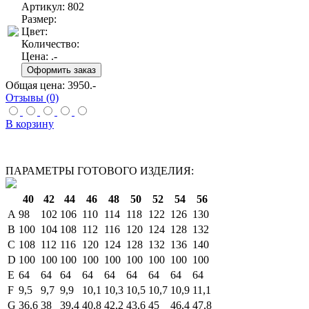
Артикул: 802
Размер:
Цвет:
Количество:
Цена:
.-
Общая цена:
3950
.-
Отзывы (0)
В корзину
ПАРАМЕТРЫ ГОТОВОГО ИЗДЕЛИЯ:
40
42
44
46
48
50
52
54
56
A
98
102
106
110
114
118
122
126
130
B
100
104
108
112
116
120
124
128
132
C
108
112
116
120
124
128
132
136
140
D
100
100
100
100
100
100
100
100
100
E
64
64
64
64
64
64
64
64
64
F
9,5
9,7
9,9
10,1
10,3
10,5
10,7
10,9
11,1
G
36,6
38
39,4
40,8
42,2
43,6
45
46,4
47,8