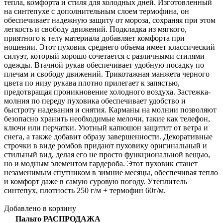
тепла, комфорта и стиля для холодных дней. Изготовленный
на синтепухе с дополнительным слоем термофина, он
обеспечивает надежную защиту от мороза, сохраняя при этом
легкость и свободу движений. Подкладка из мягкого,
приятного к телу материала добавляет комфорта при
ношении. Этот пуховик среднего объема имеет классический
силуэт, который хорошо сочетается с различными стилями
одежды. Втачной рукав обеспечивает удобную посадку по
плечам и свободу движений. Трикотажная манжета черного
цвета по низу рукава плотно прилегает к запястью,
предотвращая проникновение холодного воздуха. Застежка-
молния по переду пуховика обеспечивает удобство и
быстроту надевания и снятия. Карманы на молнии позволяют
безопасно хранить необходимые мелочи, такие как телефон,
ключи или перчатки. Уютный капюшон защитит от ветра и
снега, а также добавит образу завершенности. Декоративные
строчки в виде ромбов придают пуховику оригинальный и
стильный вид, делая его не просто функциональной вещью,
но и модным элементом гардероба. Этот пуховик станет
незаменимым спутником в зимние месяцы, обеспечивая тепло
и комфорт даже в самую суровую погоду. Утеплитель
синтепух, плотность 250 г/м + термофин 60г/м.
Добавлено в корзину
Пальто РАСПРОДАЖА