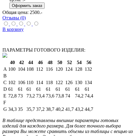
Общая цена:
2500
.-
Отзывы (0)
В корзину
ПАРАМЕТРЫ ГОТОВОГО ИЗДЕЛИЯ:
40
42
44
46
48
50
52
54
56
A
100
104
108
112
116
120
124
128
132
B
C
102
106
110
114
118
122
126
130
134
D
61
61
61
61
61
61
61
61
61
E
72,8
73
73,2
73,4
73,6
73,8
74
74,2
74,4
F
G
34,3
35
35,7
37,2
38,7
40,2
41,7
43,2
44,7
В таблице представлены внешние параметры готовых
изделий для каждого размера. Для более точного выбора
размера Вы можете сравнить объемы из таблицы с вещью из