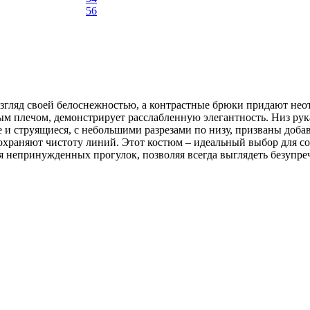
56
гляд своей белоснежностью, а контрастные брюки придают неотра
м плечом, демонстрирует расслабленную элегантность. Низ рук
и струящиеся, с небольшими разрезами по низу, призваны доба
сохраняют чистоту линий. Этот костюм – идеальный выбор для 
ля непринужденных прогулок, позволяя всегда выглядеть безупре