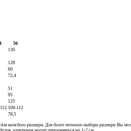
4
56
130
128
60
72,4
51
95
125
-112
109-112
78,5
для каждого размера. Для более точного выбора размера Вы м
делия, измерения могут отклоняться на 1-2 см.