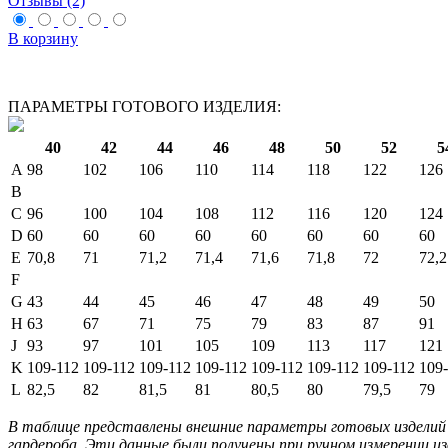
Отзывы (2)
В корзину
ПАРАМЕТРЫ ГОТОВОГО ИЗДЕЛИЯ:
40
42
44
46
48
50
52
5
A
98
102
106
110
114
118
122
126
B
C
96
100
104
108
112
116
120
124
D
60
60
60
60
60
60
60
60
E
70,8
71
71,2
71,4
71,6
71,8
72
72,2
F
G
43
44
45
46
47
48
49
50
H
63
67
71
75
79
83
87
91
J
93
97
101
105
109
113
117
121
K
109-112
109-112
109-112
109-112
109-112
109-112
109-112
109
L
82,5
82
81,5
81
80,5
80
79,5
79
В таблице представлены внешние параметры готовых изделий 
гардероба. Эти данные были получены при ручном измерении из