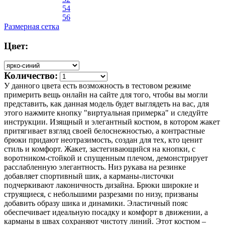
54
56
Размерная сетка
Цвет:
Количество:
У данного цвета есть возможность в тестовом режиме
примерить вещь онлайн на сайте для того, чтобы вы могли
представить, как данная модель будет выглядеть на вас, для
этого нажмите кнопку "виртуальная примерка" и следуйте
инструкции. Изящный и элегантный костюм, в котором жакет
притягивает взгляд своей белоснежностью, а контрастные
брюки придают неотразимость, создан для тех, кто ценит
стиль и комфорт. Жакет, застегивающийся на кнопки, с
воротником-стойкой и спущенным плечом, демонстрирует
расслабленную элегантность. Низ рукава на резинке
добавляет спортивный шик, а карманы-листочки
подчеркивают лаконичность дизайна. Брюки широкие и
струящиеся, с небольшими разрезами по низу, призваны
добавить образу шика и динамики. Эластичный пояс
обеспечивает идеальную посадку и комфорт в движении, а
карманы в швах сохраняют чистоту линий. Этот костюм –