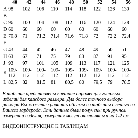
40
42
44
46
48
50
52
54
56
A
98
102
106
110
114
118
122
126
130
B
C
96
100
104
108
112
116
120
124
128
D
60
60
60
60
60
60
60
60
60
E
70,8
71
71,2
71,4
71,6
71,8
72
72,2
72,4
F
G
43
44
45
46
47
48
49
50
51
H
63
67
71
75
79
83
87
91
95
J
93
97
101
105
109
113
117
121
125
109-
109-
109-
109-
109-
109-
109-
109-
109-
K
112
112
112
112
112
112
112
112
112
L
82,5
82
81,5
81
80,5
80
79,5
79
78,5
В таблице представлены внешние параметры готовых
изделий для каждого размера. Для более точного выбора
размера Вы можете сравнить объемы из таблицы с вещью из
Вашего гардероба. Эти данные были получены при ручном
измерении изделия, измерения могут отклоняться на 1-2 см.
ВИДЕОИНСТРУКЦИЯ К ТАБЛИЦАМ