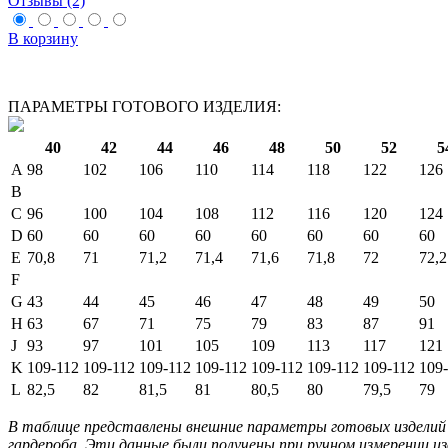
Отзывы (2)
В корзину
ПАРАМЕТРЫ ГОТОВОГО ИЗДЕЛИЯ:
40
42
44
46
48
50
52
5
A
98
102
106
110
114
118
122
126
B
C
96
100
104
108
112
116
120
124
D
60
60
60
60
60
60
60
60
E
70,8
71
71,2
71,4
71,6
71,8
72
72,2
F
G
43
44
45
46
47
48
49
50
H
63
67
71
75
79
83
87
91
J
93
97
101
105
109
113
117
121
K
109-112
109-112
109-112
109-112
109-112
109-112
109-112
109
L
82,5
82
81,5
81
80,5
80
79,5
79
В таблице представлены внешние параметры готовых изделий 
гардероба. Эти данные были получены при ручном измерении из