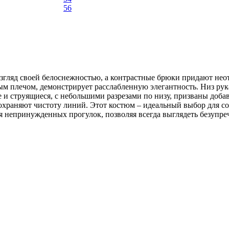
56
гляд своей белоснежностью, а контрастные брюки придают неотра
м плечом, демонстрирует расслабленную элегантность. Низ рук
и струящиеся, с небольшими разрезами по низу, призваны доба
сохраняют чистоту линий. Этот костюм – идеальный выбор для 
ля непринужденных прогулок, позволяя всегда выглядеть безупре