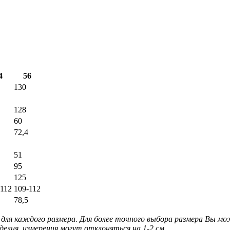
4
56
130
128
60
72,4
51
95
125
-112
109-112
78,5
для каждого размера. Для более точного выбора размера Вы м
делия, измерения могут отклоняться на 1-2 см.