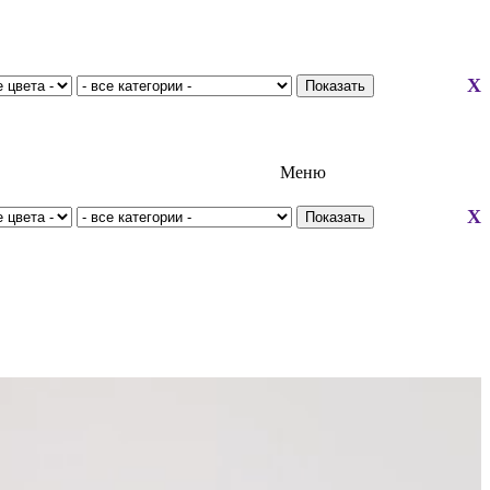
X
Меню
X