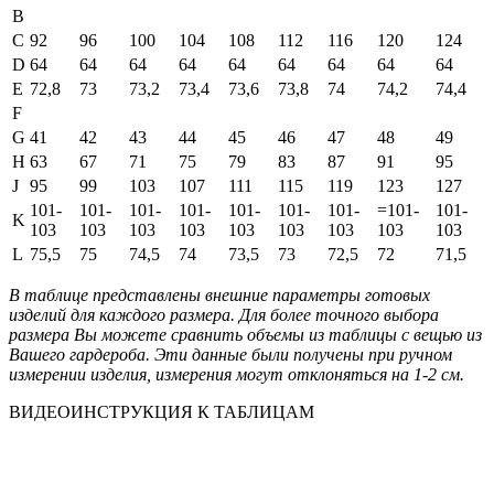
B
C
92
96
100
104
108
112
116
120
124
D
64
64
64
64
64
64
64
64
64
E
72,8
73
73,2
73,4
73,6
73,8
74
74,2
74,4
F
G
41
42
43
44
45
46
47
48
49
H
63
67
71
75
79
83
87
91
95
J
95
99
103
107
111
115
119
123
127
101-
101-
101-
101-
101-
101-
101-
=101-
101-
K
103
103
103
103
103
103
103
103
103
L
75,5
75
74,5
74
73,5
73
72,5
72
71,5
В таблице представлены внешние параметры готовых
изделий для каждого размера. Для более точного выбора
размера Вы можете сравнить объемы из таблицы с вещью из
Вашего гардероба. Эти данные были получены при ручном
измерении изделия, измерения могут отклоняться на 1-2 см.
ВИДЕОИНСТРУКЦИЯ К ТАБЛИЦАМ