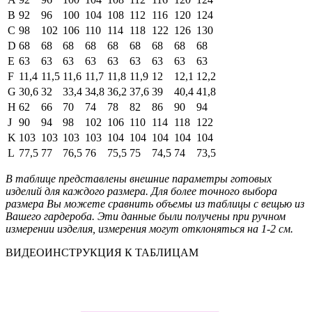
B
92
96
100
104
108
112
116
120
124
C
98
102
106
110
114
118
122
126
130
D
68
68
68
68
68
68
68
68
68
E
63
63
63
63
63
63
63
63
63
F
11,4
11,5
11,6
11,7
11,8
11,9
12
12,1
12,2
G
30,6
32
33,4
34,8
36,2
37,6
39
40,4
41,8
H
62
66
70
74
78
82
86
90
94
J
90
94
98
102
106
110
114
118
122
K
103
103
103
103
104
104
104
104
104
L
77,5
77
76,5
76
75,5
75
74,5
74
73,5
В таблице представлены внешние параметры готовых
изделий для каждого размера. Для более точного выбора
размера Вы можете сравнить объемы из таблицы с вещью из
Вашего гардероба. Эти данные были получены при ручном
измерении изделия, измерения могут отклоняться на 1-2 см.
ВИДЕОИНСТРУКЦИЯ К ТАБЛИЦАМ