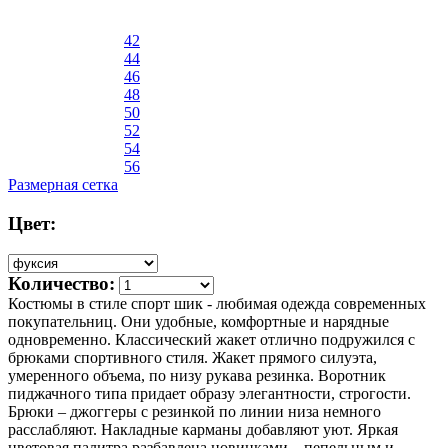
42
44
46
48
50
52
54
56
Размерная сетка
Цвет:
Количество:
Костюмы в стиле спорт шик - любимая одежда современных
покупательниц. Они удобные, комфортные и нарядные
одновременно. Классический жакет отлично подружился с
брюками спортивного стиля. Жакет прямого силуэта,
умеренного объема, по низу рукава резинка. Воротник
пиджачного типа придает образу элегантности, строгости.
Брюки – джоггеры с резинкой по линии низа немного
расслабляют. Накладные карманы добавляют уют. Яркая
цветовая палитра разбавлена новинками – пепельным и