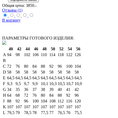
Общая цена:
3850
.-
Отзывы (1)
В корзину
ПАРАМЕТРЫ ГОТОВОГО ИЗДЕЛИЯ:
40
42
44
46
48
50
52
54
56
A
94
98
102
106
110
114
118
122
126
B
C
72
76
80
84
88
92
96
100
104
D
58
58
58
58
58
58
58
58
58
E
64,5
64,5
64,5
64,5
64,5
64,5
64,5
64,5
64,5
F
9,3
9,5
9,7
9,9
10,1
10,3
10,5
10,7
10,9
G
34
35
36
37
38
39
40
41
42
H
64
68
72
76
80
84
88
92
96
J
88
92
96
100
104
108
112
116
120
K
107
107
107
107
107
107
107
107
107
L
79,5
79
78,5
78
77,5
77
76,5
76
75,5