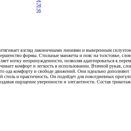
54
56
итягивает взгляд лаконичными линиями и выверенным силуэтом.
вершенство формы. Стильные манжеты и пояс на толстовке, слов
яет нотку непринужденности, позволяя адаптироваться к перем
чивает комфорт и легкость в использовании. Втачной рукав, сло
то ода комфорту и свободе движений. Они идеально дополняют 
 стиль и практичность. Он подойдет для повседневных прогуло
оздавая ощущение уверенности и элегантности. Состав трикотаж