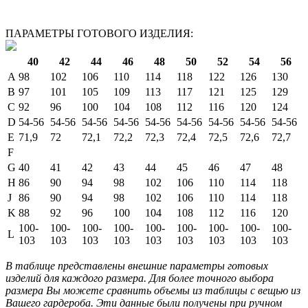
ПАРАМЕТРЫ ГОТОВОГО ИЗДЕЛИЯ:
40
42
44
46
48
50
52
54
56
A
98
102
106
110
114
118
122
126
130
B
97
101
105
109
113
117
121
125
129
C
92
96
100
104
108
112
116
120
124
D
54-56
54-56
54-56
54-56
54-56
54-56
54-56
54-56
54-56
E
71,9
72
72,1
72,2
72,3
72,4
72,5
72,6
72,7
F
G
40
41
42
43
44
45
46
47
48
H
86
90
94
98
102
106
110
114
118
J
86
90
94
98
102
106
110
114
118
K
88
92
96
100
104
108
112
116
120
100-
100-
100-
100-
100-
100-
100-
100-
100-
L
103
103
103
103
103
103
103
103
103
В таблице представлены внешние параметры готовых
изделий для каждого размера. Для более точного выбора
размера Вы можете сравнить объемы из таблицы с вещью из
Вашего гардероба. Эти данные были получены при ручном