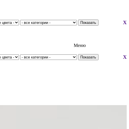
X
Меню
X