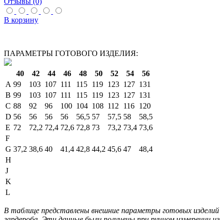
Отзывы (0)
В корзину
ПАРАМЕТРЫ ГОТОВОГО ИЗДЕЛИЯ:
40
42
44
46
48
50
52
54
56
A
99
103
107
111
115
119
123
127
131
B
99
103
107
111
115
119
123
127
131
C
88
92
96
100
104
108
112
116
120
D
56
56
56
56
56,5
57
57,5
58
58,5
E
72
72,2
72,4
72,6
72,8
73
73,2
73,4
73,6
F
G
37,2
38,6
40
41,4
42,8
44,2
45,6
47
48,4
H
J
K
L
В таблице представлены внешние параметры готовых изделий 
гардероба. Эти данные были получены при ручном измерении из