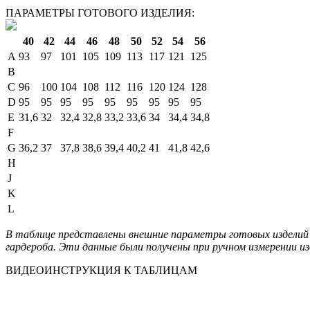
ПАРАМЕТРЫ ГОТОВОГО ИЗДЕЛИЯ:
40
42
44
46
48
50
52
54
56
A
93
97
101
105
109
113
117
121
125
B
C
96
100
104
108
112
116
120
124
128
D
95
95
95
95
95
95
95
95
95
E
31,6
32
32,4
32,8
33,2
33,6
34
34,4
34,8
F
G
36,2
37
37,8
38,6
39,4
40,2
41
41,8
42,6
H
J
K
L
В таблице представлены внешние параметры готовых изделий 
гардероба. Эти данные были получены при ручном измерении из
ВИДЕОИНСТРУКЦИЯ К ТАБЛИЦАМ