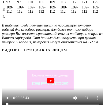
J
93
97
101
105
109
113
117
121
125
109-
109-
109-
109-
109-
109-
109-
109-
109-
K
112
112
112
112
112
112
112
112
112
L
В таблице представлены внешние параметры готовых
изделий для каждого размера. Для более точного выбора
размера Вы можете сравнить объемы из таблицы с вещью из
Вашего гардероба. Эти данные были получены при ручном
измерении изделия, измерения могут отклоняться на 1-2 см.
ВИДЕОИНСТРУКЦИЯ К ТАБЛИЦАМ