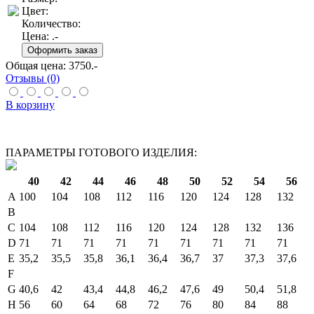
Цвет:
Количество:
Цена:
.-
Общая цена:
3750
.-
Отзывы (0)
В корзину
ПАРАМЕТРЫ ГОТОВОГО ИЗДЕЛИЯ:
40
42
44
46
48
50
52
54
56
A
100
104
108
112
116
120
124
128
132
B
C
104
108
112
116
120
124
128
132
136
D
71
71
71
71
71
71
71
71
71
E
35,2
35,5
35,8
36,1
36,4
36,7
37
37,3
37,6
F
G
40,6
42
43,4
44,8
46,2
47,6
49
50,4
51,8
H
56
60
64
68
72
76
80
84
88