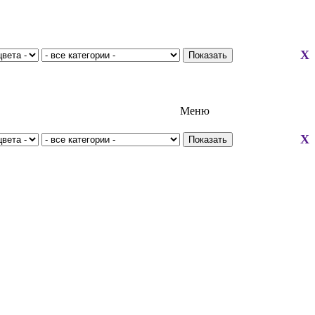
X
Меню
X