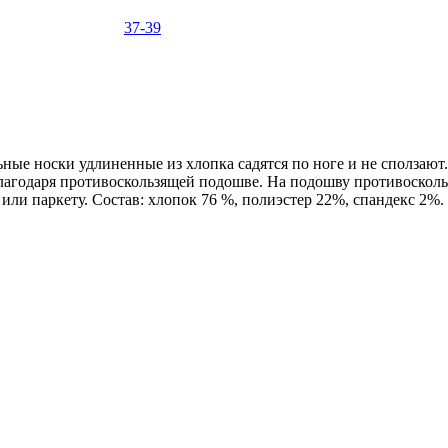
37-39
ые носки удлиненные из хлопка садятся по ноге и не сползают.
агодаря противоскользящей подошве. На подошву противосколь
е или паркету. Состав: хлопок 76 %, полиэстер 22%, спандекс 2%.