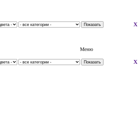
X
Меню
X