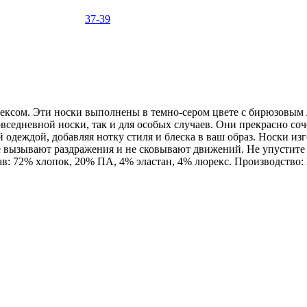
37-39
ксом. Эти носки выполнены в темно-сером цвете с бирюзовым лю
овседневной носки, так и для особых случаев. Они прекрасно со
 одеждой, добавляя нотку стиля и блеска в ваш образ. Носки и
е вызывают раздражения и не сковывают движений. Не упустите 
ав: 72% хлопок, 20% ПА, 4% эластан, 4% люрекс. Производство: