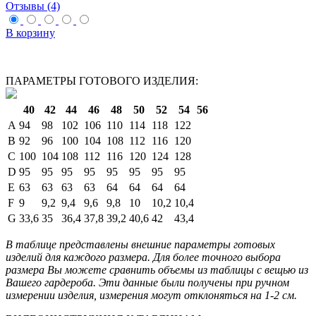
Отзывы (4)
В корзину
ПАРАМЕТРЫ ГОТОВОГО ИЗДЕЛИЯ:
40
42
44
46
48
50
52
54
56
A
94
98
102
106
110
114
118
122
B
92
96
100
104
108
112
116
120
C
100
104
108
112
116
120
124
128
D
95
95
95
95
95
95
95
95
E
63
63
63
63
64
64
64
64
F
9
9,2
9,4
9,6
9,8
10
10,2
10,4
G
33,6
35
36,4
37,8
39,2
40,6
42
43,4
В таблице представлены внешние параметры готовых
изделий для каждого размера. Для более точного выбора
размера Вы можете сравнить объемы из таблицы с вещью из
Вашего гардероба. Эти данные были получены при ручном
измерении изделия, измерения могут отклоняться на 1-2 см.