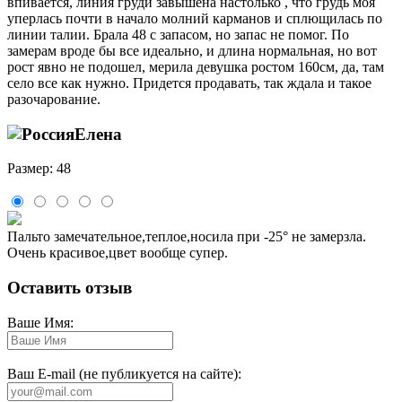
впивается, линия груди завышена настолько , что грудь моя
уперлась почти в начало молний карманов и сплющилась по
линии талии. Брала 48 с запасом, но запас не помог. По
замерам вроде бы все идеально, и длина нормальная, но вот
рост явно не подошел, мерила девушка ростом 160см, да, там
село все как нужно. Придется продавать, так ждала и такое
разочарование.
Елена
Размер: 48
Пальто замечательное,теплое,носила при -25° не замерзла.
Очень красивое,цвет вообще супер.
Оставить отзыв
Ваше Имя:
Ваш E-mail (не публикуется на сайте):