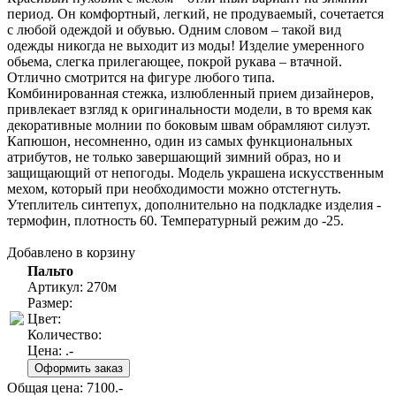
период. Он комфортный, легкий, не продуваемый, сочетается
с любой одеждой и обувью. Одним словом – такой вид
одежды никогда не выходит из моды! Изделие умеренного
обьема, слегка прилегающее, покрой рукава – втачной.
Отлично смотрится на фигуре любого типа.
Комбинированная стежка, излюбленный прием дизайнеров,
привлекает взгляд к оригинальности модели, в то время как
декоративные молнии по боковым швам обрамляют силуэт.
Капюшон, несомненно, один из самых функциональных
атрибутов, не только завершающий зимний образ, но и
защищающий от непогоды. Модель украшена искусственным
мехом, который при необходимости можно отстегнуть.
Утеплитель синтепух, дополнительно на подкладке изделия -
термофин, плотность 60. Температурный режим до -25.
Добавлено в корзину
Пальто
Артикул: 270м
Размер:
Цвет:
Количество:
Цена:
.-
Общая цена:
7100
.-