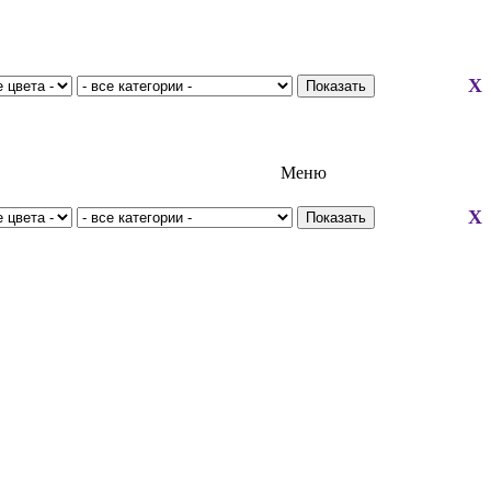
X
Меню
X