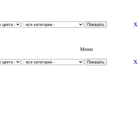
X
Меню
X