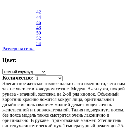
42
44
46
48
50
52
54
Размерная сетка
Цвет:
Количество:
Элегантное женское зимнее пальто - это именно то, чего нам
так не хватает в холодном сезоне. Модель А-силуэта, покрой
рукава - втачной, застежка на 2-ой ряд кнопок. Обьемный
воротник красиво ложится вокруг лица, оригинальный
дизайн с использованием молний делает модель очень
женственной и привлекательной. Талия подчеркнута посом,
без пояса модель также смотрится очень лаконично и
оригинально. В рукаве - трикотажный манжет. Утеплитель
синтепух-синтетический пух. Температурный режим до -25.