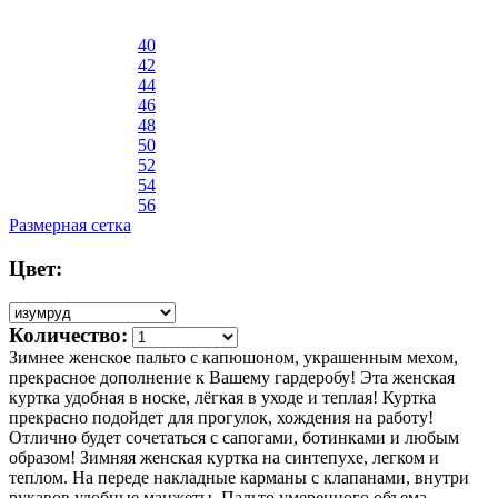
40
42
44
46
48
50
52
54
56
Размерная сетка
Цвет:
Количество:
Зимнее женское пальто с капюшоном, украшенным мехом,
прекрасное дополнение к Вашему гардеробу! Эта женская
куртка удобная в носке, лёгкая в уходе и теплая! Куртка
прекрасно подойдет для прогулок, хождения на работу!
Отлично будет сочетаться с сапогами, ботинками и любым
образом! Зимняя женская куртка на синтепухе, легком и
теплом. На переде накладные карманы с клапанами, внутри
рукавов удобные манжеты. Пальто умеренного объема,