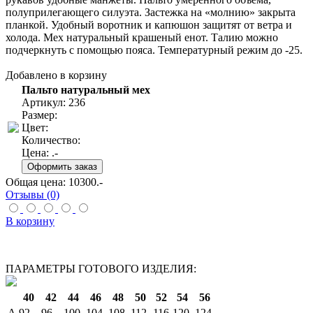
полуприлегающего силуэта. Застежка на «молнию» закрыта
планкой. Удобный воротник и капюшон защитят от ветра и
холода. Мех натуральный крашеный енот. Талию можно
подчеркнуть с помощью пояса. Температурный режим до -25.
Добавлено в корзину
Пальто натуральный мех
Артикул: 236
Размер:
Цвет:
Количество:
Цена:
.-
Общая цена:
10300
.-
Отзывы (0)
В корзину
ПАРАМЕТРЫ ГОТОВОГО ИЗДЕЛИЯ:
40
42
44
46
48
50
52
54
56
A
92
96
100
104
108
112
116
120
124