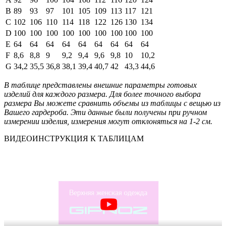
B
89
93
97
101
105
109
113
117
121
C
102
106
110
114
118
122
126
130
134
D
100
100
100
100
100
100
100
100
100
E
64
64
64
64
64
64
64
64
64
F
8,6
8,8
9
9,2
9,4
9,6
9,8
10
10,2
G
34,2
35,5
36,8
38,1
39,4
40,7
42
43,3
44,6
В таблице представлены внешние параметры готовых
изделий для каждого размера. Для более точного выбора
размера Вы можете сравнить объемы из таблицы с вещью из
Вашего гардероба. Эти данные были получены при ручном
измерении изделия, измерения могут отклоняться на 1-2 см.
ВИДЕОИНСТРУКЦИЯ К ТАБЛИЦАМ