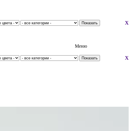
X
Меню
X