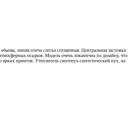
о обьема, линия плеча слегка спущенная. Центральная застежка
атмосферных осадков. Модель очень локанична по дизайну, что
до ярких принтов. Утеплитель синтепух-синтетический пух, на