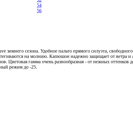
54
56
ave зимнего сезона. Удобное пальто прямого силуэта, свободног
астегиваются на молнию. Капюшон надежно защищает от ветра и 
ров. Цветовая гамма очень разнообразная - от нежных оттенков 
ный режим до -25.