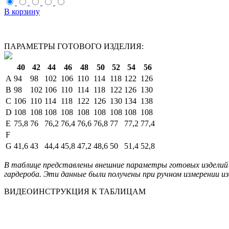
В корзину
ПАРАМЕТРЫ ГОТОВОГО ИЗДЕЛИЯ:
40
42
44
46
48
50
52
54
56
A
94
98
102
106
110
114
118
122
126
B
98
102
106
110
114
118
122
126
130
C
106
110
114
118
122
126
130
134
138
D
108
108
108
108
108
108
108
108
108
E
75,8
76
76,2
76,4
76,6
76,8
77
77,2
77,4
F
G
41,6
43
44,4
45,8
47,2
48,6
50
51,4
52,8
В таблице представлены внешние параметры готовых изделий 
гардероба. Эти данные были получены при ручном измерении из
ВИДЕОИНСТРУКЦИЯ К ТАБЛИЦАМ