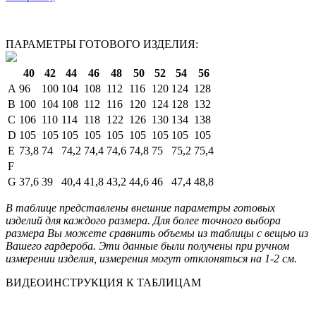
ПАРАМЕТРЫ ГОТОВОГО ИЗДЕЛИЯ:
40
42
44
46
48
50
52
54
56
A
96
100
104
108
112
116
120
124
128
B
100
104
108
112
116
120
124
128
132
C
106
110
114
118
122
126
130
134
138
D
105
105
105
105
105
105
105
105
105
E
73,8
74
74,2
74,4
74,6
74,8
75
75,2
75,4
F
G
37,6
39
40,4
41,8
43,2
44,6
46
47,4
48,8
В таблице представлены внешние параметры готовых
изделий для каждого размера. Для более точного выбора
размера Вы можете сравнить объемы из таблицы с вещью из
Вашего гардероба. Эти данные были получены при ручном
измерении изделия, измерения могут отклоняться на 1-2 см.
ВИДЕОИНСТРУКЦИЯ К ТАБЛИЦАМ