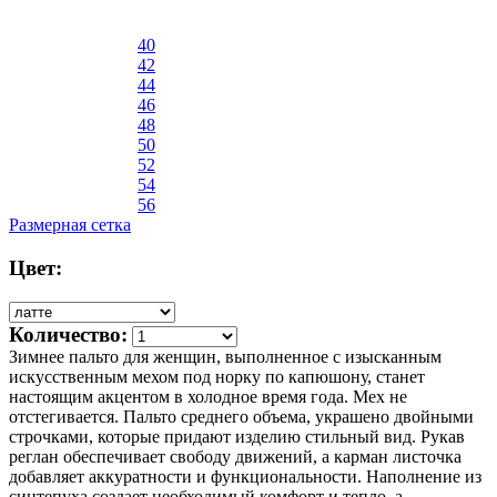
40
42
44
46
48
50
52
54
56
Размерная сетка
Цвет:
Количество:
Зимнее пальто для женщин, выполненное с изысканным
искусственным мехом под норку по капюшону, станет
настоящим акцентом в холодное время года. Мех не
отстегивается. Пальто среднего объема, украшено двойными
строчками, которые придают изделию стильный вид. Рукав
реглан обеспечивает свободу движений, а карман листочка
добавляет аккуратности и функциональности. Наполнение из
синтепуха создает необходимый комфорт и тепло, а