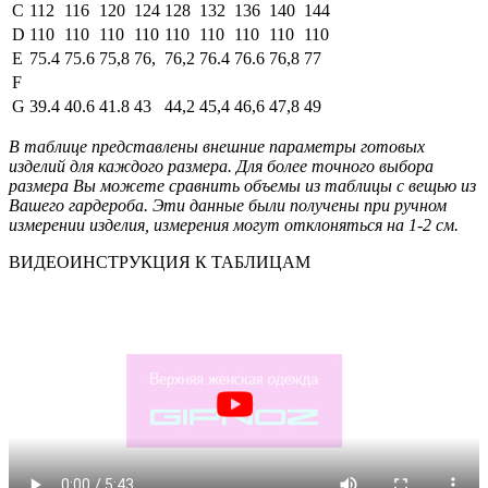
C
112
116
120
124
128
132
136
140
144
D
110
110
110
110
110
110
110
110
110
E
75.4
75.6
75,8
76,
76,2
76.4
76.6
76,8
77
F
G
39.4
40.6
41.8
43
44,2
45,4
46,6
47,8
49
В таблице представлены внешние параметры готовых
изделий для каждого размера. Для более точного выбора
размера Вы можете сравнить объемы из таблицы с вещью из
Вашего гардероба. Эти данные были получены при ручном
измерении изделия, измерения могут отклоняться на 1-2 см.
ВИДЕОИНСТРУКЦИЯ К ТАБЛИЦАМ