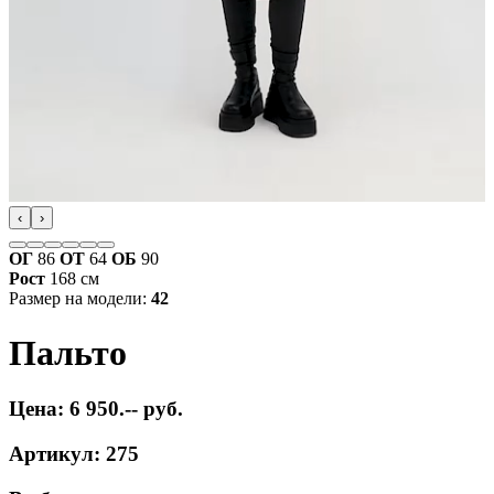
‹
›
ОГ
86
ОТ
64
ОБ
90
Рост
168 см
Размер на модели:
42
Пальто
Цена: 6 950.-- руб.
Артикул: 275