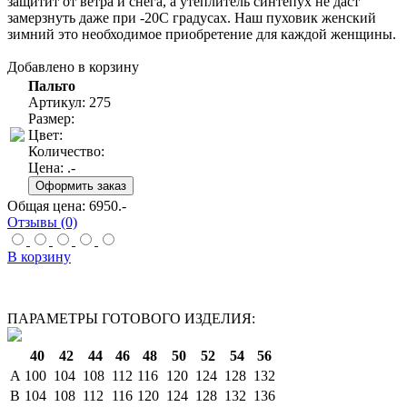
защитит от ветра и снега, а утеплитель синтепух не даст
замерзнуть даже при -20С градусах. Наш пуховик женский
зимний это необходимое приобретение для каждой женщины.
Добавлено в корзину
Пальто
Артикул: 275
Размер:
Цвет:
Количество:
Цена:
.-
Общая цена:
6950
.-
Отзывы (0)
В корзину
ПАРАМЕТРЫ ГОТОВОГО ИЗДЕЛИЯ:
40
42
44
46
48
50
52
54
56
A
100
104
108
112
116
120
124
128
132
B
104
108
112
116
120
124
128
132
136