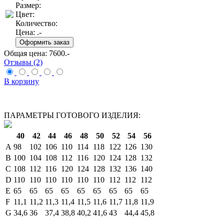
Размер:
Цвет:
Количество:
Цена:
.-
Общая цена:
7600
.-
Отзывы (2)
В корзину
ПАРАМЕТРЫ ГОТОВОГО ИЗДЕЛИЯ:
40
42
44
46
48
50
52
54
56
A
98
102
106
110
114
118
122
126
130
B
100
104
108
112
116
120
124
128
132
C
108
112
116
120
124
128
132
136
140
D
110
110
110
110
110
110
112
112
112
E
65
65
65
65
65
65
65
65
65
F
11,1
11,2
11,3
11,4
11,5
11,6
11,7
11,8
11,9
G
34,6
36
37,4
38,8
40,2
41,6
43
44,4
45,8