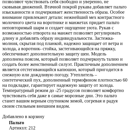
позволяют чувствовать себя свободно и уверенно, не
сковывая движений. Втачной покрой рукава добавляет пальто
изысканности и подчеркивает женственность образа. Особое
внимание привлекают детали: нежнейший мех контрастного
молочного цвета на воротнике и манжетах придает пальто
неповторимый шарм и создает ощущение уюта. Рукав с
возможностью отворота на манжет позволяет регулировать
длину и добавлять образу индивидуальности. Застежка-
молния, скрытая под планкой, надежно защищает от ветра и
холода, а воротник- стойка, застегивающийся на пряжку,
обеспечивает дополнительную защиту шеи. Модель
дополнена поясом, который позволяет подчеркнуть талию и
создать более женственный силуэт. Практичным дополнением
является отстегивающийся капюшон, который пригодится в
снежную или дождливую погоду. Утеплитель –
синтетический пух, дополненный термофином плотностью 60
на подкладке, гарантирует надежную защиту от холода.
Температурный режим до -25 градусов позволяет комфортно
чувствовать себя даже в самые морозные дни. Это пальто
станет вашим верным спутником зимой, согревая и радуя
своим стильным внешним видом.
Добавлено в корзину
Пальто
Артикул: 212